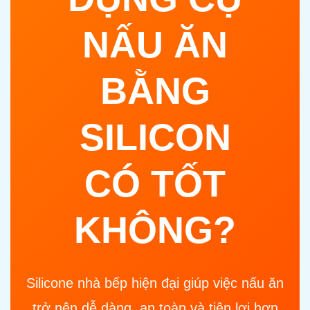
NẤU ĂN
BẰNG
SILICON
CÓ TỐT
KHÔNG?
Silicone nhà bếp hiện đại giúp việc nấu ăn
trở nên dễ dàng, an toàn và tiện lợi hơn