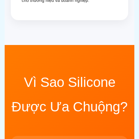
cho thương hiệu và doanh nghiệp.
Vì Sao Silicone
Được Ưa Chuộng?