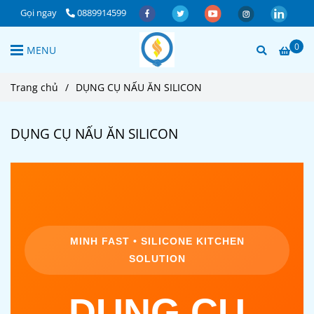
Gọi ngay
0889914599
0
MENU
Trang chủ
/
DỤNG CỤ NẤU ĂN SILICON
DỤNG CỤ NẤU ĂN SILICON
MINH FAST • SILICONE KITCHEN
SOLUTION
DỤNG CỤ