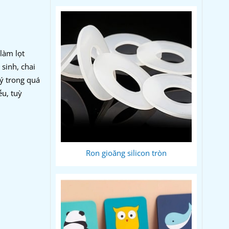
làm lọt
 sinh, chai
lý trong quá
ễu, tuỳ
Ron gioăng silicon tròn