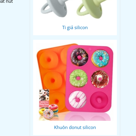
uất nút
Ti giả silicon
Khuôn donut silicon