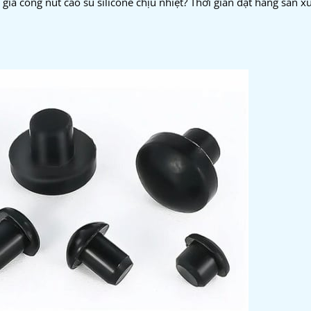
 gia công nút cao su silicone chịu nhiệt? Thời gian đặt hàng sản x