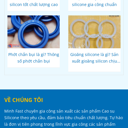
silicon tốt chất lượng cao
silicone gia công chuẩn
Phớt chắn bụi là gì? Thông
Gioăng silicone là gì? Sản
số phớt chắn bụi
xuất gioăng silicon chịu
nhiệt
VỀ CHÚNG TÔI
Minh Fast chuyên gia công sản xuất các sản phẩm Cao su
Silicone theo yêu cầu, đảm bảo tiêu chuẩn chất lượng. Tự hào
là đơn vị tiên phong trong lĩnh vực gia công các sản phẩm