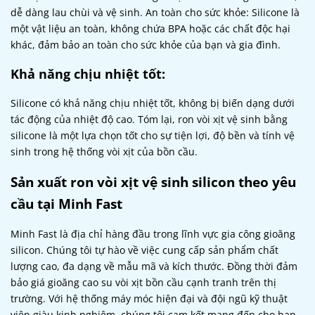
dễ dàng lau chùi và vệ sinh.
An toàn cho sức khỏe: Silicone là
một vật liệu an toàn, không chứa BPA hoặc các chất độc hại
khác, đảm bảo an toàn cho sức khỏe của bạn và gia đình.
Khả năng chịu nhiệt tốt:
Silicone có khả năng chịu nhiệt tốt, không bị biến dạng dưới
tác động của nhiệt độ cao.
Tóm lại, ron vòi xịt vệ sinh bằng
silicone là một lựa chọn tốt cho sự tiện lợi, độ bền và tính vệ
sinh trong hệ thống vòi xịt của bồn cầu.
Sản xuất ron vòi xịt vệ sinh silicon theo yêu
cầu tại Minh Fast
Minh Fast là địa chỉ hàng đầu trong lĩnh vực gia công gioăng
silicon. Chúng tôi tự hào về việc cung cấp sản phẩm chất
lượng cao, đa dạng về mẫu mã và kích thước. Đồng thời đảm
bảo giá gioăng cao su vòi xịt bồn cầu cạnh tranh trên thị
trường.
Với hệ thống máy móc hiện đại và đội ngũ kỹ thuật
viên giàu kinh nghiệm, chúng tôi cam kết mang đến cho bạn