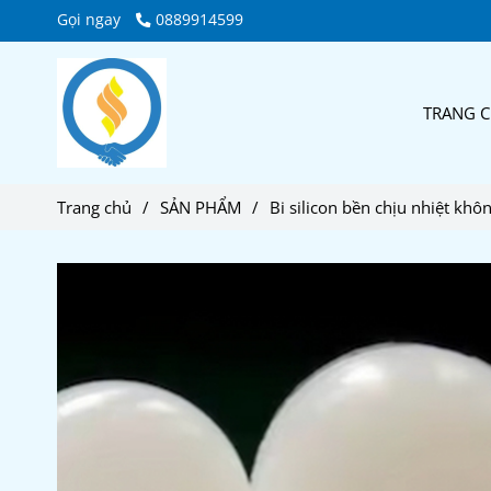
Gọi ngay
0889914599
TRANG 
Trang chủ
/
SẢN PHẨM
/
Bi silicon bền chịu nhiệt khô