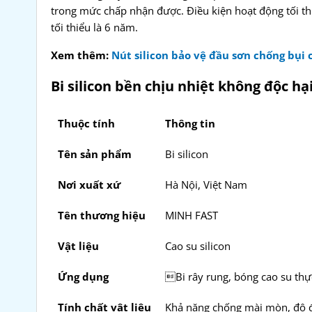
trong mức chấp nhận được. Điều kiện hoạt động tối thi
tối thiểu là 6 năm.
Xem thêm:
Nút silicon bảo vệ đầu sơn chống bụi
Bi silicon bền chịu nhiệt không độc hạ
Thuộc tính
Thông tin
Tên sản phẩm
Bi silicon
Nơi xuất xứ
Hà Nội, Việt Nam
Tên thương hiệu
MINH FAST
Vật liệu
Cao su silicon
Ứng dụng
Bi rây rung, bóng cao su th
Tính chất vật liệu
Khả năng chống mài mòn, độ đ