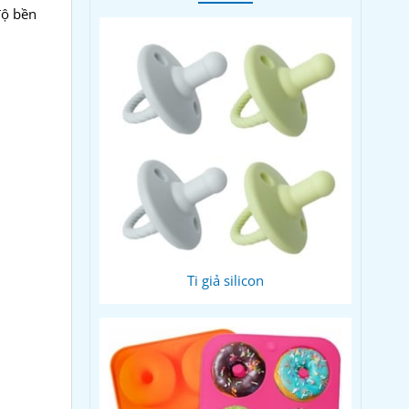
độ bền
Ti giả silicon