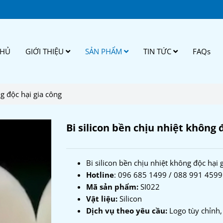
CHỦ
GIỚI THIỆU
SẢN PHẨM
TIN TỨC
FAQs
ng độc hại gia công
Bi silicon bền chịu nhiệt không 
Bi silicon bền chịu nhiệt không độc hại 
Hotline
: 096 685 1499 / 088 991 4599
Mã sản phẩm:
SI022
Vật liệu:
Silicon
Dịch vụ theo yêu cầu:
Logo tùy chỉnh,