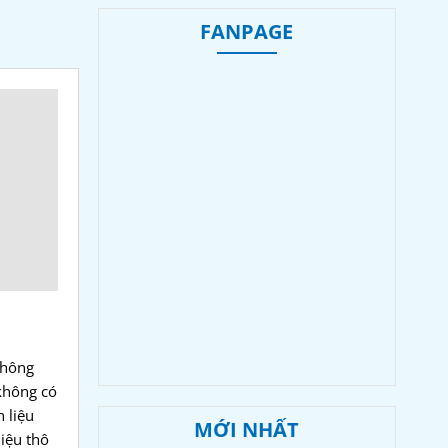
FANPAGE
 không
 không có
 liệu
MỚI NHẤT
iệu thô