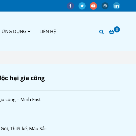
0
ỨNG DỤNG
LIÊN HỆ
độc hại gia công
gia công – Minh Fast
 Gói, Thiết kế, Màu Sắc