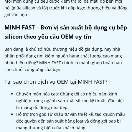
Mỗi món dụng cụ đều được kiểm tra lỗi bề mặt, độ bền mối
nối (giữa silicon và lõi) trước khi dập logo thương hiệu và đóng
gói vào hộp.
MINH FAST – Đơn vị sản xuất bộ dụng cụ bếp
silicon theo yêu cầu OEM uy tín
Bạn đang là chủ sở hữu thương hiệu đồ gia dụng, hay nhà
phân phối đang tìm kiếm nguồn hàng chất lượng cao mang
nhãn hiệu riêng? MINH FAST chính là mảnh ghép hoàn hảo
cho chuỗi cung ứng của bạn.
Tại sao chọn dịch vụ OEM tại MINH FAST?
Chuyên môn hóa cao: Chúng tôi có nhiều năm kinh
nghiệm trong ngành sản xuất silicon kỹ thuật, đặc biệt
là mảng đồ dùng nhà bếp.
Hỗ trợ trọn gói: Từ khâu tư vấn thiết kế, tạo khuôn mẫu
độc quyền đến sản xuất hàng loạt và đóng gói bao bì
mang thương hiệu của khách hàng.