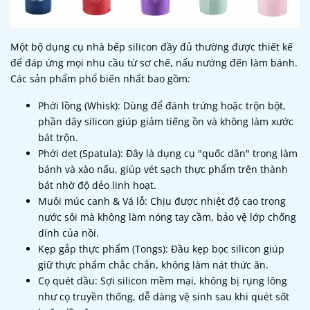
Một bộ dụng cụ nhà bếp silicon đầy đủ thường được thiết kế
để đáp ứng mọi nhu cầu từ sơ chế, nấu nướng đến làm bánh.
Các sản phẩm phổ biến nhất bao gồm:
Phới lồng (Whisk): Dùng để đánh trứng hoặc trộn bột,
phần dây silicon giúp giảm tiếng ồn và không làm xước
bát trộn.
Phới dẹt (Spatula): Đây là dụng cụ "quốc dân" trong làm
bánh và xào nấu, giúp vét sạch thực phẩm trên thành
bát nhờ độ dẻo linh hoạt.
Muôi múc canh & Vá lỗ: Chịu được nhiệt độ cao trong
nước sôi mà không làm nóng tay cầm, bảo vệ lớp chống
dính của nồi.
Kẹp gắp thực phẩm (Tongs): Đầu kẹp bọc silicon giúp
giữ thực phẩm chắc chắn, không làm nát thức ăn.
Cọ quét dầu: Sợi silicon mềm mại, không bị rụng lông
như cọ truyền thống, dễ dàng vệ sinh sau khi quét sốt