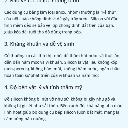
2. Bảo vệ tối đa lớp chống dính
Các dụng cụ bằng kim loại (inox, nhôm) thường là "kẻ thù"
của nồi chảo chống dính vì dễ gây trầy xước. Silicon với đặc
tính mềm dẻo sẽ bảo vệ lớp chống dính đắt tiền của bạn,
giúp kéo dài tuổi thọ đồ dùng trong bếp.
3. Kháng khuẩn và dễ vệ sinh
Gỗ thường có các thớ thịt nhỏ, dễ thấm hút nước và thức ăn,
dẫn đến nấm mốc và vi khuẩn. Silicon là vật liệu không xốp
(non-porous), không bám mùi, không thấm nước, ngăn chặn
hoàn toàn sự phát triển của vi khuẩn và nấm mốc.
4. Độ bền vật lý và tính thẩm mỹ
Đồ silicon không bị nứt vỡ như sứ, không bị gãy như gỗ và
không bị gỉ sét như sắt thép. Bên cạnh đó, khả năng pha màu
linh hoạt giúp bộ dụng cụ bếp silicon luôn bắt mắt, mang lại
cảm hứng nấu nướng.