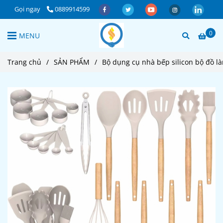
Gọi ngay
0889914599
0
MENU
Trang chủ
/
SẢN PHẨM
/
Bộ dụng cụ nhà bếp silicon bộ đồ l