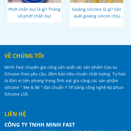
Phớt chắn bụi là gì? Thông
Gioăng silicone là gì? Sản
số phớt chắn bụi
xuất gioăng silicon chịu
nhiệt
VỀ CHÚNG TÔI
Minh Fast chuyên gia công sản xuất các sản phẩm Cao su
Silicone theo yêu cầu, đảm bảo tiêu chuẩn chất lượng. Tự hào
là đơn vị tiên phong trong lĩnh vực gia công các sản phẩm
silicone " Mẹ & Bé " đạt chuẩn Y Tế bằng công nghệ ép phun
Silicone LSR.
LIÊN HỆ
CÔNG TY TNHH MINH FAST