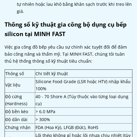
tự nhiên hoặc lau khô bằng khăn sạch trước khi treo lên
giá.
Thông số kỹ thuật gia công bộ dụng cụ bếp
silicon tại MINH FAST
Việc gia công đồ bếp yêu cầu sự chính xác tuyệt đối để đảm
bảo công năng và thẩm mỹ. Tại MINH FAST, chúng tôi tuân
thủ hệ thống thông số kỹ thuật tiêu chuẩn:
Thông số
Chi tiết kỹ thuật
Silicone Food Grade (LSR hoặc HTV) nhập khẩu
Vật liệu
100%
Độ cứng
40 - 70 Shore A (Tùy thuộc vào từng loại dụng
(Hardness)
cụ)
Độ bền kéo
> 6.0 MPa
Độ dãn dài
> 300%
Chứng nhận
FDA (Hoa Kỳ), LFGB (Đức), RoHS
Lõi thép không gỉ hoặc lõi nhựa chịu nhiệt (tùy