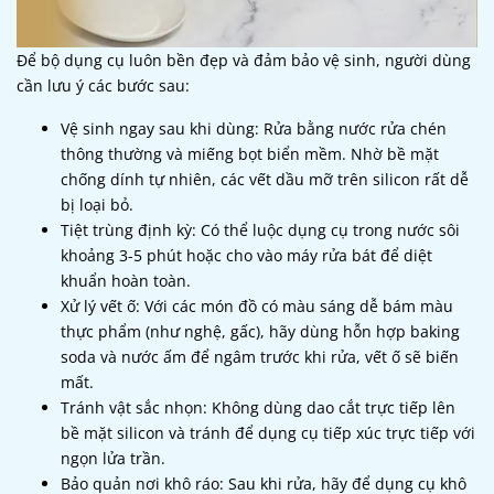
Để bộ dụng cụ luôn bền đẹp và đảm bảo vệ sinh, người dùng
cần lưu ý các bước sau:
Vệ sinh ngay sau khi dùng: Rửa bằng nước rửa chén
thông thường và miếng bọt biển mềm. Nhờ bề mặt
chống dính tự nhiên, các vết dầu mỡ trên silicon rất dễ
bị loại bỏ.
Tiệt trùng định kỳ: Có thể luộc dụng cụ trong nước sôi
khoảng 3-5 phút hoặc cho vào máy rửa bát để diệt
khuẩn hoàn toàn.
Xử lý vết ố: Với các món đồ có màu sáng dễ bám màu
thực phẩm (như nghệ, gấc), hãy dùng hỗn hợp baking
soda và nước ấm để ngâm trước khi rửa, vết ố sẽ biến
mất.
Tránh vật sắc nhọn: Không dùng dao cắt trực tiếp lên
bề mặt silicon và tránh để dụng cụ tiếp xúc trực tiếp với
ngọn lửa trần.
Bảo quản nơi khô ráo: Sau khi rửa, hãy để dụng cụ khô