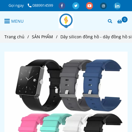
Gọi ngay
0889914599
0
MENU
Trang chủ
/
SẢN PHẨM
/
Dây silicon đồng hồ - dây đồng hồ s