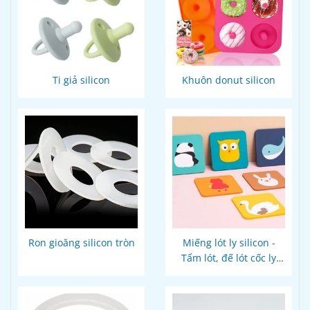
Ti giả silicon
Khuôn donut silicon
Ron gioăng silicon tròn
Miếng lót ly silicon -
Tấm lót, đế lót cốc ly
thiết kế