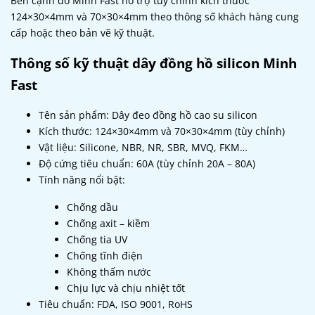
Bên cạnh đó Minh Fast hỗ trợ tùy chỉnh kích thước
124×30×4mm và 70×30×4mm theo thông số khách hàng cung
cấp hoặc theo bản vẽ kỹ thuật.
Thông số kỹ thuật dây đồng hồ silicon Minh
Fast
Tên sản phẩm: Dây đeo đồng hồ cao su silicon
Kích thước: 124×30×4mm và 70×30×4mm (tùy chỉnh)
Vật liệu: Silicone, NBR, NR, SBR, MVQ, FKM…
Độ cứng tiêu chuẩn: 60A (tùy chỉnh 20A – 80A)
Tính năng nổi bật:
Chống dầu
Chống axit – kiềm
Chống tia UV
Chống tĩnh điện
Không thấm nước
Chịu lực và chịu nhiệt tốt
Tiêu chuẩn: FDA, ISO 9001, RoHS