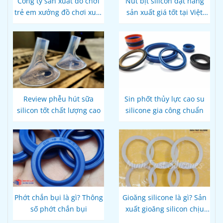
Công ty sản xuất đồ chơi
Nút bịt silicon đặt hàng
trẻ em xưởng đồ chơi xuất
sản xuất giá tốt tại Việt
khẩu
Nam
Review phễu hút sữa
Sin phốt thủy lực cao su
silicon tốt chất lượng cao
silicone gia công chuẩn
Phớt chắn bụi là gì? Thông
Gioăng silicone là gì? Sản
số phớt chắn bụi
xuất gioăng silicon chịu
nhiệt