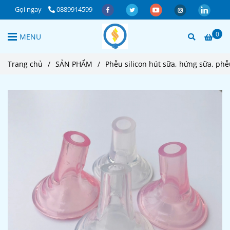
Gọi ngay
0889914599
0
MENU
Trang chủ
/
SẢN PHẨM
/
Phễu silicon hút sữa, hứng sữa, ph