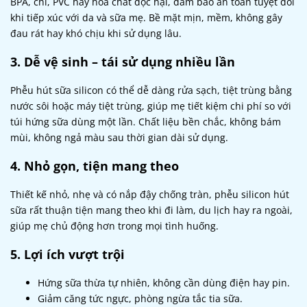
BPA, chì, PVC hay hóa chất độc hại, đảm bảo an toàn tuyệt đối
khi tiếp xúc với da và sữa mẹ. Bề mặt mịn, mềm, không gây
đau rát hay khó chịu khi sử dụng lâu.
3. Dễ vệ sinh – tái sử dụng nhiều lần
Phễu hút sữa silicon có thể dễ dàng rửa sạch, tiệt trùng bằng
nước sôi hoặc máy tiệt trùng, giúp mẹ tiết kiệm chi phí so với
túi hứng sữa dùng một lần. Chất liệu bền chắc, không bám
mùi, không ngả màu sau thời gian dài sử dụng.
4. Nhỏ gọn, tiện mang theo
Thiết kế nhỏ, nhẹ và có nắp đậy chống tràn, phễu silicon hút
sữa rất thuận tiện mang theo khi đi làm, du lịch hay ra ngoài,
giúp mẹ chủ động hơn trong mọi tình huống.
5. Lợi ích vượt trội
Hứng sữa thừa tự nhiên, không cần dùng điện hay pin.
Giảm căng tức ngực, phòng ngừa tắc tia sữa.