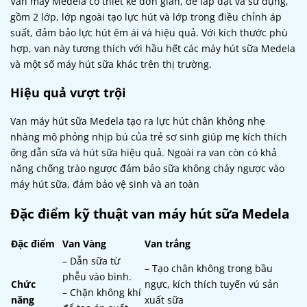
Van máy Medela có thiết kế đơn giản, dễ lắp đặt và sử dụng,
gồm 2 lớp, lớp ngoài tạo lực hút và lớp trong điều chỉnh áp
suất, đảm bảo lực hút êm ái và hiệu quả. Với kích thước phù
hợp, van này tương thích với hầu hết các máy hút sữa Medela
và một số máy hút sữa khác trên thị trường.
Hiệu quả vượt trội
Van máy hút sữa Medela tạo ra lực hút chân không nhẹ
nhàng mô phỏng nhịp bú của trẻ sơ sinh giúp mẹ kích thích
ống dẫn sữa và hút sữa hiệu quả. Ngoài ra van còn có khả
năng chống trào ngược đảm bảo sữa không chảy ngược vào
máy hút sữa, đảm bảo vệ sinh và an toàn
Đặc điểm kỹ thuật van máy hút sữa Medela
Đặc điểm
Van Vàng
Van trắng
– Dẫn sữa từ
– Tạo chân không trong bầu
phễu vào bình.
Chức
ngực, kích thích tuyến vú sản
– Chặn không khí
năng
xuất sữa