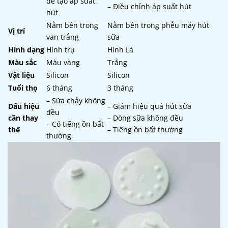
để tạo áp suất
– Điều chỉnh áp suất hút
hút
Nằm bên trong
Nằm bên trong phễu máy hút
Vị trí
van trắng
sữa
Hình dạng
Hình trụ
Hình Lá
Màu sắc
Màu vàng
Trắng
Vật liệu
Silicon
Silicon
Tuổi thọ
6 tháng
3 tháng
– Sữa chảy không
Dấu hiệu
– Giảm hiệu quả hút sữa
đều
cần thay
– Dòng sữa không đều
– Có tiếng ồn bất
thế
– Tiếng ồn bất thường
thường