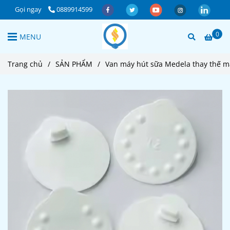
Gọi ngay
0889914599
0
MENU
Trang chủ
/
SẢN PHẨM
/
Van máy hút sữa Medela thay thế m