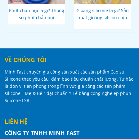
Phớt chắn bụi là gì? Thông
Gioăng silicone là gì? Sản
số phớt chắn bụi
xuất gioăng silicon chịu
nhiệt
VỀ CHÚNG TÔI
Minh Fast chuyên gia công sản xuất các sản phẩm Cao su
Silicone theo yêu cầu, đảm bảo tiêu chuẩn chất lượng. Tự hào
là đơn vị tiên phong trong lĩnh vực gia công các sản phẩm
silicone " Mẹ & Bé " đạt chuẩn Y Tế bằng công nghệ ép phun
Silicone LSR.
LIÊN HỆ
CÔNG TY TNHH MINH FAST