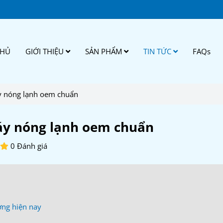
CHỦ
GIỚI THIỆU
SẢN PHẨM
TIN TỨC
FAQs
y nóng lạnh oem chuẩn
áy nóng lạnh oem chuẩn
0 Đánh giá
ường hiện nay