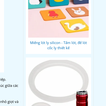
Miếng lót ly silicon - Tấm lót, đế lót
cốc ly thiết kế
iệp.
xúc giữa các
 nhỏ giọt và