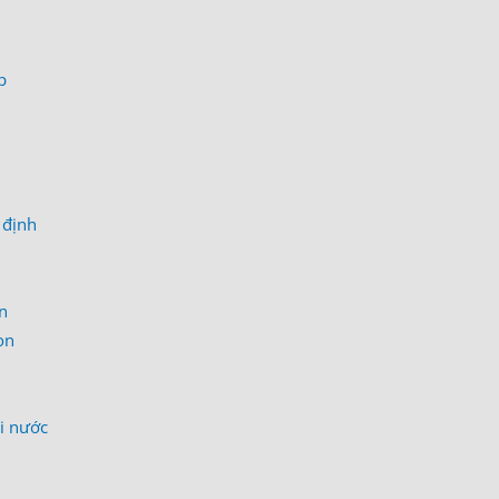
p
 định
on
on
òi nước