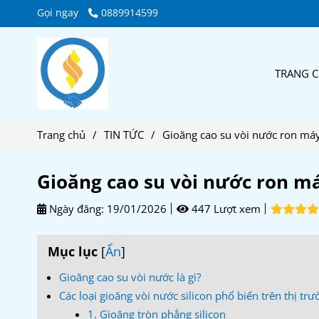
Gọi ngay
0889914599
TRANG 
Trang chủ
/
TIN TỨC
/
Gioăng cao su vòi nước ron má
Gioăng cao su vòi nước ron m
Ngày đăng:
19/01/2026
447 Lượt xem
Mục lục
[
Ẩn
]
Gioăng cao su vòi nước là gì?
Các loại gioăng vòi nước silicon phổ biến trên thị tr
1. Gioăng tròn phẳng silicon