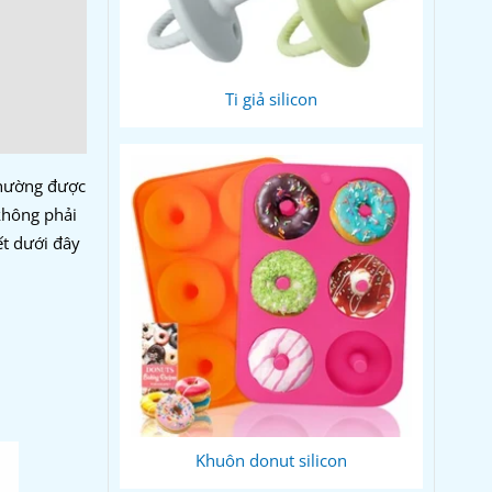
Ti giả silicon
thường được
 không phải
ết dưới đây
Khuôn donut silicon