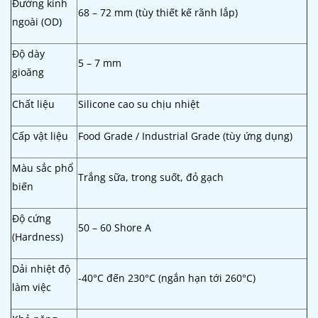
Đường kính
68 – 72 mm (tùy thiết kế rãnh lắp)
ngoài (OD)
Độ dày
5 – 7 mm
gioăng
Chất liệu
Silicone cao su chịu nhiệt
Cấp vật liệu
Food Grade / Industrial Grade (tùy ứng dụng)
Màu sắc phổ
Trắng sữa, trong suốt, đỏ gạch
biến
Độ cứng
50 – 60 Shore A
(Hardness)
Dải nhiệt độ
-40°C đến 230°C (ngắn hạn tới 260°C)
làm việc