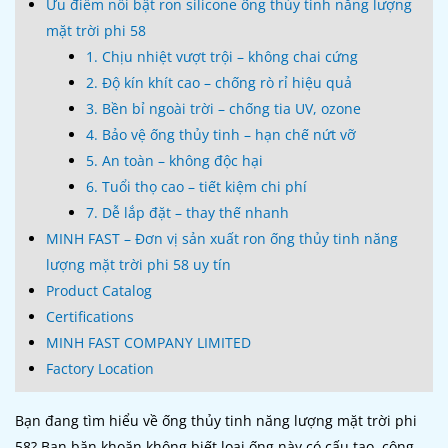
Ưu điểm nổi bật ron silicone ống thủy tinh năng lượng
mặt trời phi 58
1. Chịu nhiệt vượt trội – không chai cứng
2. Độ kín khít cao – chống rò rỉ hiệu quả
3. Bền bỉ ngoài trời – chống tia UV, ozone
4. Bảo vệ ống thủy tinh – hạn chế nứt vỡ
5. An toàn – không độc hại
6. Tuổi thọ cao – tiết kiệm chi phí
7. Dễ lắp đặt – thay thế nhanh
MINH FAST – Đơn vị sản xuất ron ống thủy tinh năng
lượng mặt trời phi 58 uy tín
Product Catalog
Certifications
MINH FAST COMPANY LIMITED
Factory Location
Bạn đang tìm hiểu về ống thủy tinh năng lượng mặt trời phi
58? Bạn băn khoăn không biết loại ống này có cấu tạo, công