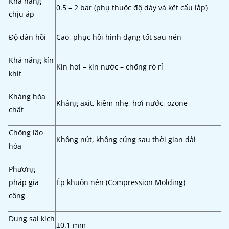
Khả năng
0.5 – 2 bar (phụ thuộc độ dày và kết cấu lắp)
chịu áp
Độ đàn hồi
Cao, phục hồi hình dạng tốt sau nén
Khả năng kín
Kín hơi – kín nước – chống rò rỉ
khít
Kháng hóa
Kháng axit, kiềm nhẹ, hơi nước, ozone
chất
Chống lão
Không nứt, không cứng sau thời gian dài
hóa
Phương
pháp gia
Ép khuôn nén (Compression Molding)
công
Dung sai kích
±0.1 mm