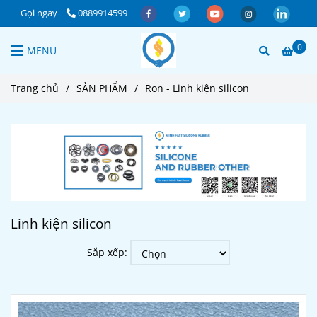
Gọi ngay
0889914599
0
MENU
Trang chủ
/
SẢN PHẨM
/
Ron - Linh kiện silicon
Linh kiện silicon
Sắp xếp: