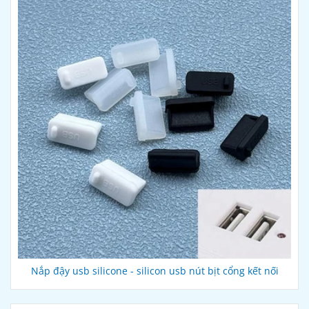
Nắp đậy usb silicone - silicon usb nút bịt cổng kết nối