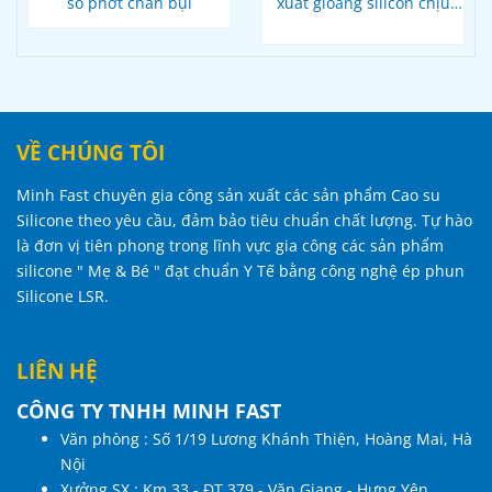
số phớt chắn bụi
xuất gioăng silicon chịu
nhiệt
VỀ CHÚNG TÔI
Minh Fast chuyên gia công sản xuất các sản phẩm Cao su
Silicone theo yêu cầu, đảm bảo tiêu chuẩn chất lượng. Tự hào
là đơn vị tiên phong trong lĩnh vực gia công các sản phẩm
silicone " Mẹ & Bé " đạt chuẩn Y Tế bằng công nghệ ép phun
Silicone LSR.
LIÊN HỆ
CÔNG TY TNHH MINH FAST
Văn phòng : Số 1/19 Lương Khánh Thiện, Hoàng Mai, Hà
Nội
Xưởng SX : Km 33 - ĐT 379 - Văn Giang - Hưng Yên