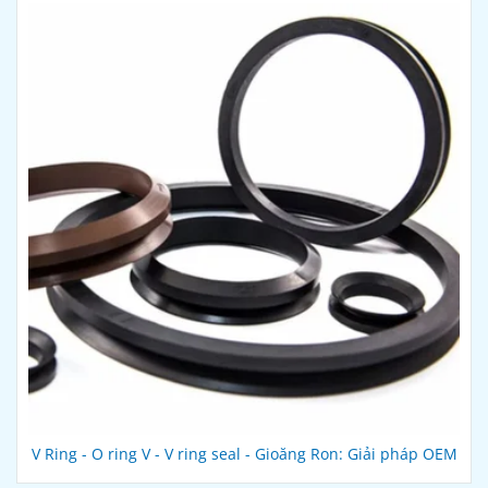
V Ring - O ring V - V ring seal - Gioăng Ron: Giải pháp OEM